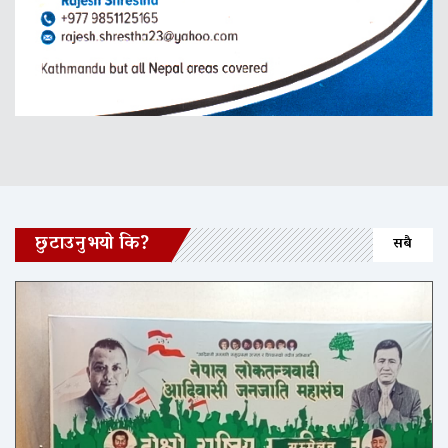
छुटाउनुभयो कि?
सबै