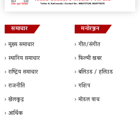
समाचार
मनोरञ्जन
मुख्य समाचार
गीत/संगीत
स्थानिय समाचार
फिल्मी खबर
राष्ट्रिय समाचार
बलिउड / हलिउड
राजनीति
गशिप
खेलकुद़़
माेडल वाच
आर्थिक