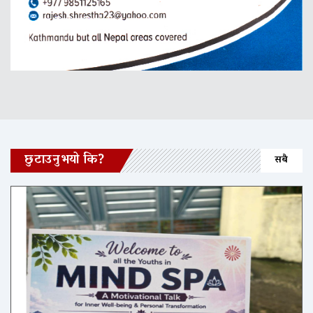
छुटाउनुभयो कि?
सबै