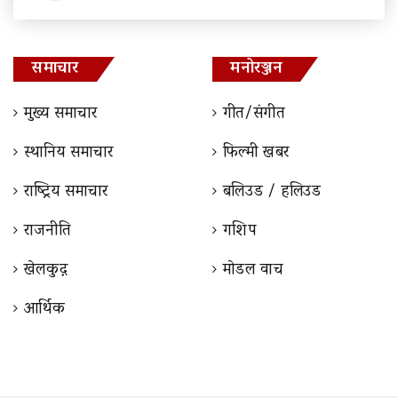
समाचार
मनोरञ्जन
मुख्य समाचार
गीत/संगीत
स्थानिय समाचार
फिल्मी खबर
राष्ट्रिय समाचार
बलिउड / हलिउड
राजनीति
गशिप
खेलकुद़़
माेडल वाच
आर्थिक