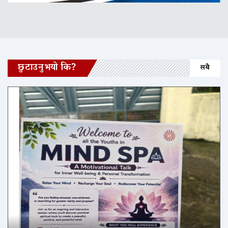
छुटाउनुभयो कि?
सबै