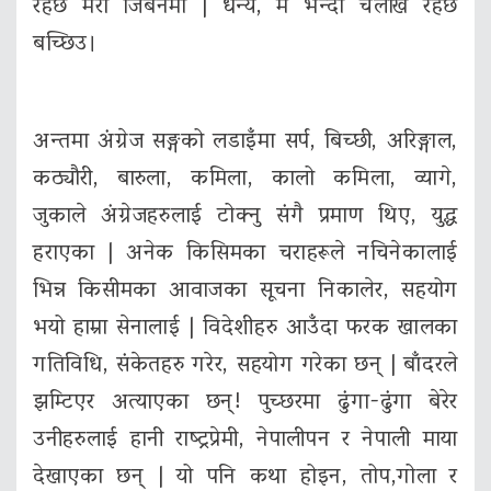
रहेछ मेरो जिबनमा | धन्य, म भन्दा चलाख रहेछ
बच्छिउ।
अन्तमा अंग्रेज सङ्गको लडाइँमा सर्प, बिच्छी, अरिङ्गाल,
कठ्यौरी, बारुला, कमिला, कालो कमिला, व्यागे,
जुकाले अंग्रेजहरुलाई टोक्नु संगै प्रमाण थिए, युद्ध
हराएका | अनेक किसिमका चराहरूले नचिनेकालाई
भिन्न किसीमका आवाजका सूचना निकालेर, सहयोग
भयो हाम्रा सेनालाई | विदेशीहरु आउँदा फरक खालका
गतिविधि, संकेतहरु गरेर, सहयोग गरेका छन् | बाँदरले
झम्टिएर अत्याएका छन्! पुच्छरमा ढुंगा-ढुंगा बेरेर
उनीहरुलाई हानी राष्ट्रप्रेमी, नेपालीपन र नेपाली माया
देखाएका छन् | यो पनि कथा होइन, तोप,गोला र