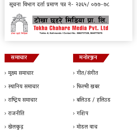
सूचना विभाग दर्ता प्रमाण पत्र नं- २३६५/ ०७७-७८
समाचार
मनोरञ्जन
मुख्य समाचार
गीत/संगीत
स्थानिय समाचार
फिल्मी खबर
राष्ट्रिय समाचार
बलिउड / हलिउड
राजनीति
गशिप
खेलकुद़़
माेडल वाच