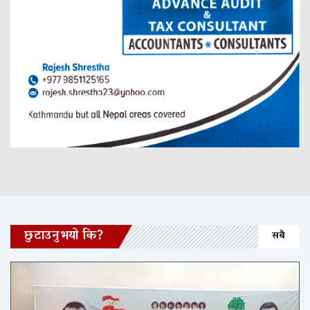
छुटाउनुभयो कि?
सबै