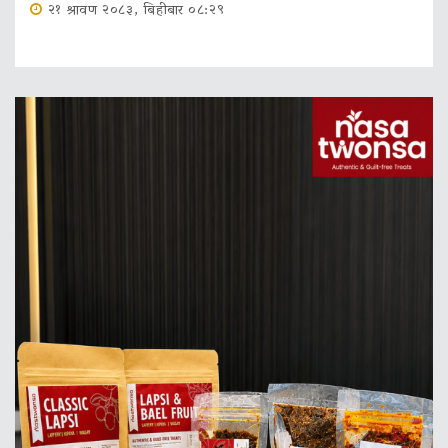
२१ श्रावण २०८३, बिहीबार ०८:२९