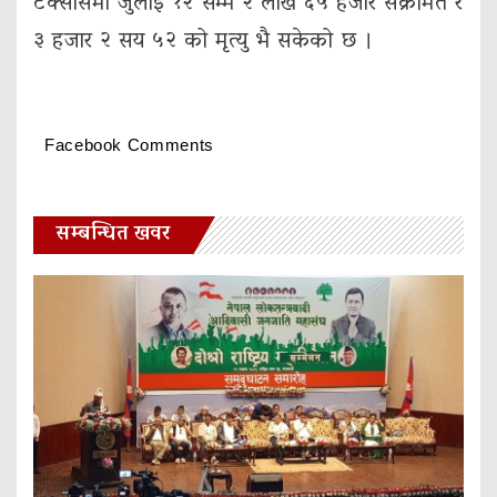
टेक्सासमा जुलाई १२ सम्म २ लाख ६५ हजार संक्रमित र
३ हजार २ सय ५२ को मृत्‍यु भै सकेको छ ।
Facebook Comments
सम्बन्धित खवर