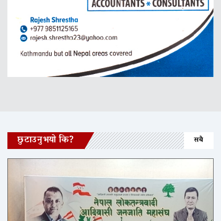
छुटाउनुभयो कि?
सबै