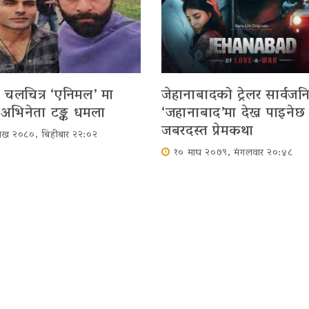
चलचित्र ‘एनिमल’ मा
जेहानाबादको ट्रेलर सार्वज
 अभिनेता टङ्क धमला
‘जहानाबाद’मा देख्न पाइनेछ
जबरदस्त प्रेमकथा
शाख २०८०, बिहीबार २२:०२
१० माघ २०७९, मंगलवार २०:४८