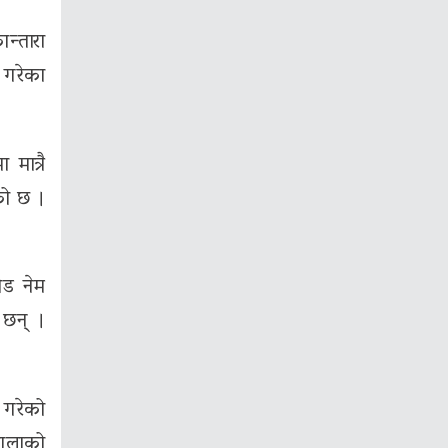
न्तारा
 गरेका
मात्रै
को छ ।
ोड नेम
 छन् ।
 गरेको
ालाको