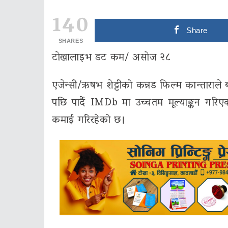
140
Share
SHARES
टाेखालाइभ डट कम/ असोज २८
एजेन्सी/ऋषभ शेट्टीको कन्नड फिल्म कान्ताराल
पछि पार्दै IMDb मा उच्चतम मूल्याङ्कन गरि
कमाई गरिरहेको छ।