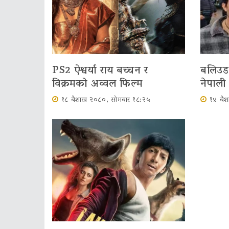
PS2 ऐश्वर्या राय बच्चन र
बलिउड 
विक्रमको अव्वल फिल्म
नेपाली
१८ बैशाख २०८०, सोमबार १८:२५
१४ बै