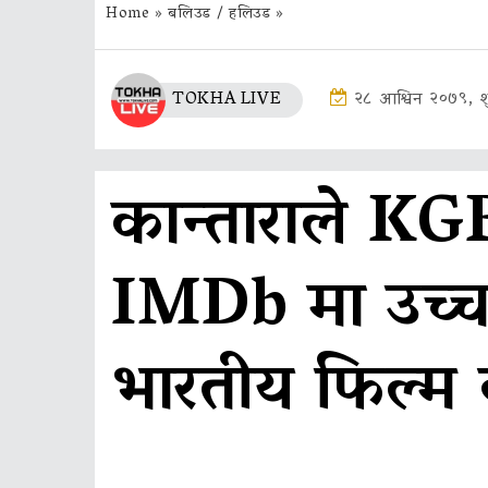
Home
»
बलिउड / हलिउड
»
TOKHA LIVE
२८ आश्विन २०७९, शु
कान्ताराले KGF
IMDb मा उच्च 
भारतीय फिल्म 