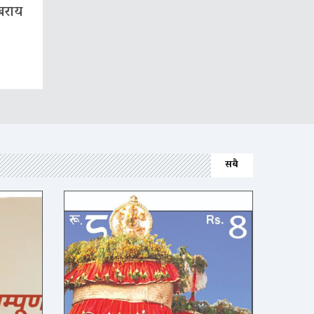
बराय
सबै