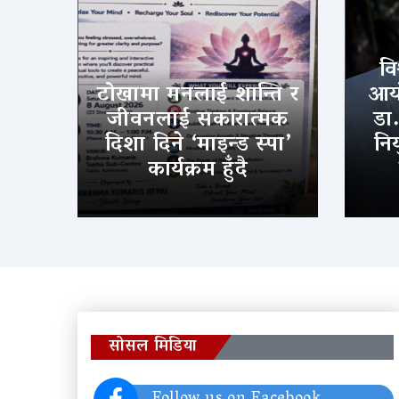
वि
टोखामा मनलाई शान्ति र
आयो
जीवनलाई सकारात्मक
डा
दिशा दिने ‘माइन्ड स्पा’
निय
कार्यक्रम हुँदै
सोसल मिडिया