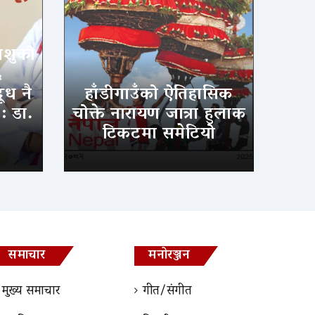
िशुको
६
ूध नै
हाँडीगाउँको ऐतिहासिक
 : डा.
चोक्ते नारायण जात्रा हुलाक
टिकटमा समेटियो
समाचार
मनोरञ्जन
मुख्य समाचार
गीत/संगीत