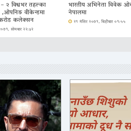
– २ विश्वभर तहल्का
भारतीय अभिनेता विवेक ओ
ो ,ओपनिङ वीकेन्डमा
नेपालमा
करोड कलेक्सन
२९ मंसिर २०७९, बिहीबार ०९:५५
२०७९, सोमबार २२:४२