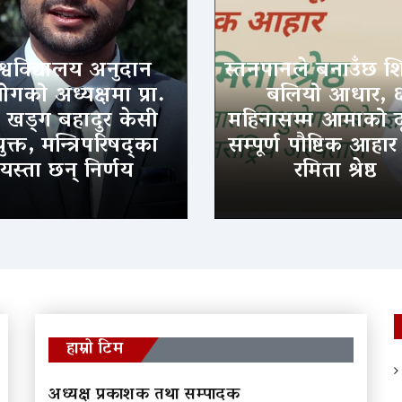
श्वविद्यालय अनुदान
स्तनपानले बनाउँछ श
गको अध्यक्षमा प्रा.
बलियो आधार, 
. खड्ग बहादुर केसी
महिनासम्म आमाको द
ुक्त, मन्त्रिपरिषद्का
सम्पूर्ण पौष्टिक आहार
यस्ता छन् निर्णय
रमिता श्रेष्ठ
हाम्रो टिम
अध्यक्ष प्रकाशक तथा सम्पादक