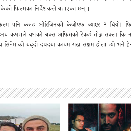
ोकेको फिल्मका निर्देशकले बताएका छन् ।
ल्म पनि कन्नड ओरिजिनको केजीएफ च्याप्टर २ थियो। फि
ब ऋषभले यशको बक्स अफिसको रेकर्ड तोड्न सक्ला कि न
ाउथ सिनेमाको बढ्दो दबदबा कायम राख्न सक्षम होला त्यो भने हेर