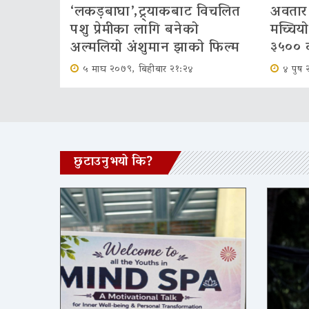
‘लकड़बाघा’,ट्र्याकबाट विचलित
अवतार 
पशु प्रेमीका लागि बनेको
मच्चिय
अल्मलियो अंशुमान झाको फिल्म
३५०० 
५ माघ २०७९, बिहीबार २१:२४
४ पुष 
छुटाउनुभयो कि?