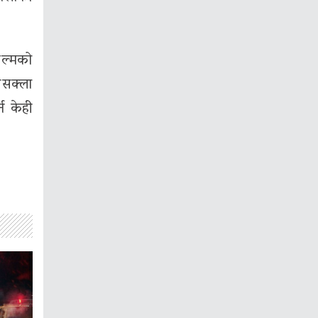
ल्मको
सक्ला
्न केही