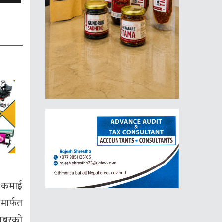
ड कमाई
मार्फत
राबरको