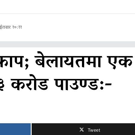
तवार १०:११
फाप; बेलायतमा एक
३ करोड पाउण्ड:-
Tweet