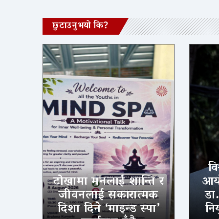
छुटाउनुभयो कि?
वि
टोखामा मनलाई शान्ति र
आयो
जीवनलाई सकारात्मक
डा
दिशा दिने ‘माइन्ड स्पा’
निय