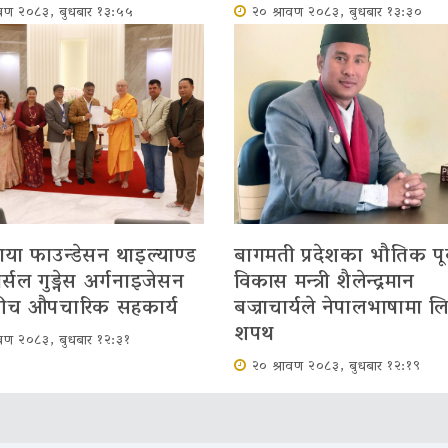
ावण २०८३, बुधबार १३:५५
२० श्रावण २०८३, बुधबार १३:३०
ाया फाउन्डेसन थाइल्याण्ड
बागमती प्रदेशका भौतिक पूर्
र्सल गुड्नेस अर्गनाइजेसन
विकास मन्त्री शैलेन्द्रमान
बीच औपचारिक सहकार्य
बज्राचार्यले नेपालभाषामा ल
शपथ
ावण २०८३, बुधबार १२:३१
२० श्रावण २०८३, बुधबार १२:१९