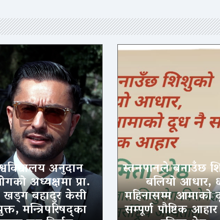
श्वविद्यालय अनुदान
स्तनपानले बनाउँछ श
गको अध्यक्षमा प्रा.
बलियो आधार, 
. खड्ग बहादुर केसी
महिनासम्म आमाको द
ुक्त, मन्त्रिपरिषद्का
सम्पूर्ण पौष्टिक आहार