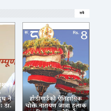
सबै
िशुको
६
ूध नै
हाँडीगाउँको ऐतिहासिक
 : डा.
चोक्ते नारायण जात्रा हुलाक