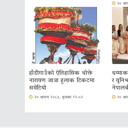
२० श्र
हाँडीगाउँको ऐतिहासिक चोक्ते
धम्माक
नारायण जात्रा हुलाक टिकटमा
र युनिभ
समेटियो
नेपाल
२० श्रावण २०८३, बुधबार १२:५२
२० श्र