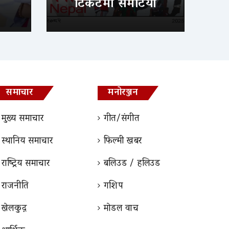
टिकटमा समेटियो
समाचार
मनोरञ्जन
मुख्य समाचार
गीत/संगीत
स्थानिय समाचार
फिल्मी खबर
राष्ट्रिय समाचार
बलिउड / हलिउड
राजनीति
गशिप
खेलकुद़़
माेडल वाच