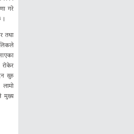
णा गरे
 छ ।
घर तथा
ालिकले
ुनाएका
 रोकेर
न सुरु
ग लामो
 मुख्य