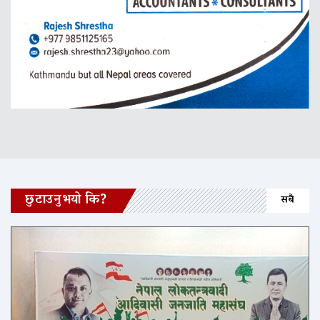
छुटाउनुभयो कि?
सबै