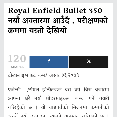
Royal Enfield Bullet 350
नयाँ अवतारमा आउँदै , परीक्षणको
क्रममा यस्तो देखियो
120
SHARES
टाेखालाइभ डट कम/ असार ३१,२०७९
एजेन्सी /रोयल इन्फिल्डले यस वर्ष विश्व बजारमा
आफ्ना धेरै नयाँ मोटरसाइकल लन्च गर्ने तयारी
गरिरहेको छ । यो चाडपर्वको सिजनमा कम्पनीको
अर्को नयाँ उत्पादन ल्याउने अनुमान गरिएको छ ।