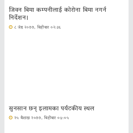
जिवन बिमा कम्पनीलाई कोरोना बिमा नगर्न
निर्देशन।
८ जेष्ठ २०७७, बिहीबार ०२:३६
सुनसान छन् इलामका पर्यटकीय स्थल
२५ बैशाख २०७७, बिहीबार ०४:०५