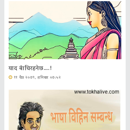
याद बॅाचिरहनेछ….!
११ चैत्र २०७९, शनिबार ०७:५२