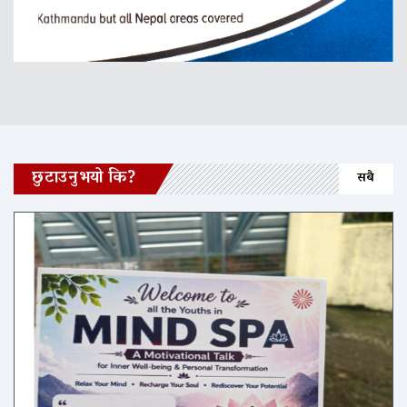
छुटाउनुभयो कि?
सबै