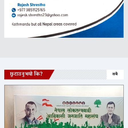
छुटाउनुभयो कि?
सबै