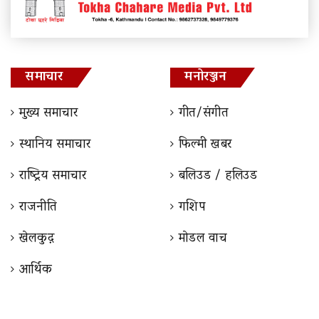
समाचार
मनोरञ्जन
मुख्य समाचार
गीत/संगीत
स्थानिय समाचार
फिल्मी खबर
राष्ट्रिय समाचार
बलिउड / हलिउड
राजनीति
गशिप
खेलकुद़़
माेडल वाच
आर्थिक