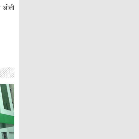
री ओली