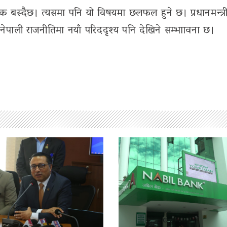
 बस्दैछ। त्यसमा पनि यो विषयमा छलफल हुने छ। प्रधानमन्त्
ाली राजनीतिमा नयाँ परिददृश्य पनि देखिने सम्भाावना छ।