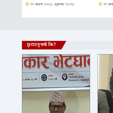
२२ श्रावण २०८३, शुक्रबार १३:२४
२१ श्र
छुटाउनुभयो कि?