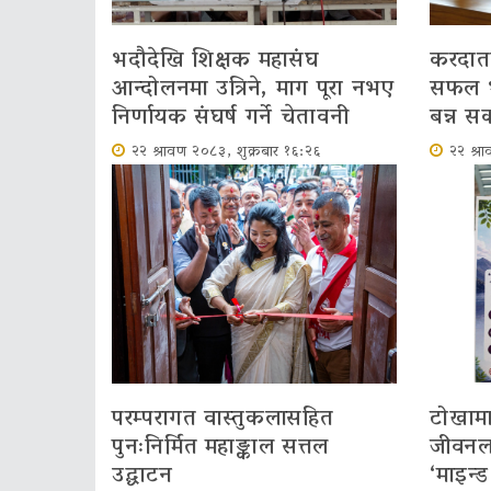
भदौदेखि शिक्षक महासंघ
करदाता 
आन्दोलनमा उत्रिने, माग पूरा नभए
सफल भए
निर्णायक संघर्ष गर्ने चेतावनी
बन्न सक्
२२ श्रावण २०८३, शुक्रबार १६:२६
२२ श्र
परम्परागत वास्तुकलासहित
टोखामा
पुनःनिर्मित महाङ्काल सत्तल
जीवनला
उद्घाटन
‘माइन्ड 