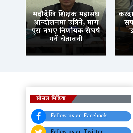
भदौदेखि शिक्षक महासंघ
करदात
आन्दोलनमा उत्रिने, माग
सफल
पूरा नभए निर्णायक संघर्ष
उ
गर्ने चेतावनी
सोसल मिडिया
Follow us on Facebook
Follow us on Twitter