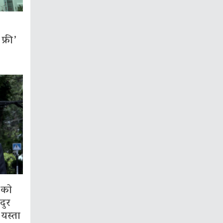
्री’
गको
दुर
 यस्ता