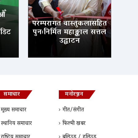
औँ
परम्परागत वास्तुकलासहित
ेडिट
पुनःनिर्मित महाङ्काल सत्तल
उद्घाटन
समाचार
मनोरञ्जन
मुख्य समाचार
गीत/संगीत
स्थानिय समाचार
फिल्मी खबर
राष्ट्रिय समाचार
बलिउड / हलिउड