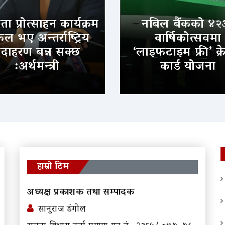
ा प्रोत्साहन कार्यक्रम
नबिल बैंकको ४२
 भए अन्तर्राष्ट्रिय
वार्षिकोत्सवमा
दाहरण बन्न सक्छ
‘लाइफटाइम फ्री’ क्र
:अर्थमन्त्री
कार्ड योजना
हाम्रो टिम
अध्यक्ष प्रकाशक तथा सम्पादक
सानुराज डंगोल