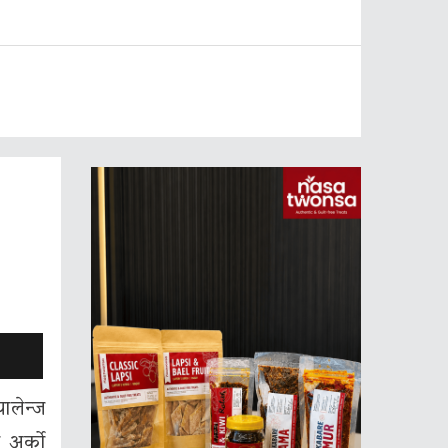
ालेन्ज
 अर्को