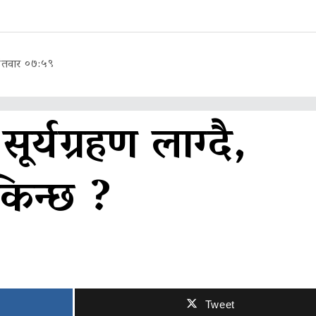
तवार ०७:५९
र्यग्रहण लाग्दै,
किन्छ ?
Tweet