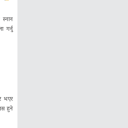
 स्नान
ा गर्नु
गुर भएर
स हुने