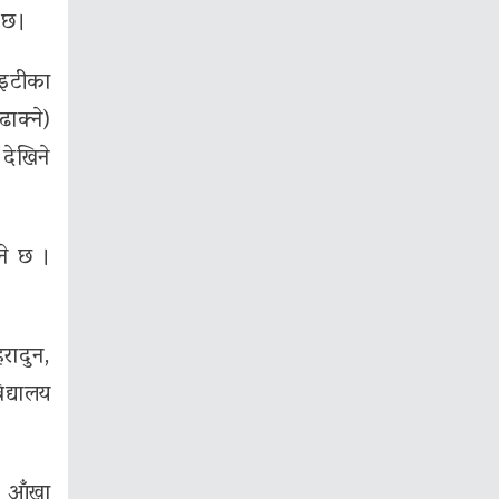
ो छ।
ाइटीका
ढाक्ने)
 देखिने
ने छ ।
रादुन,
िद्यालय
को आँखा