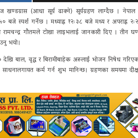
्रास (आधा सूर्य ढाक्ने) सूर्यग्रहण लाग्दैछ । नेपाल पञ
 बजे स्पर्श गर्नेछ । मध्याह्न १२ः३८ बजे मध्य र अपराह्न २ः
प्रा डा रामचन्द्र गौतमले टोखा लाइभलाई जानकारी दिए । तीन घण
ाउनु भयो।
ः५० देखि बाल, वृद्ध र बिरामीबाहेक अरूलाई भोजन निषेध गरिए
, साधनालगायत कर्म गर्न शुभ मानिन्छ। ग्रहणका समयमा दीक्षा 