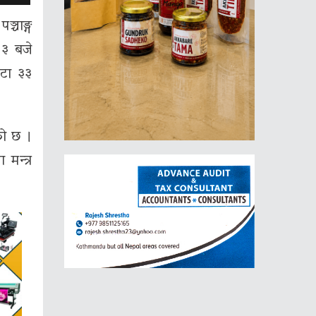
्चाङ्ग
२३ बजे
्टा ३३
को छ ।
मन्त्र