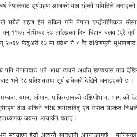
छ । यस वर्ष नेपालबाट सूर्यग्रहण आजको मात्र रहेको समितिले जनाएक
काले सबैले ग्रहण हेर्न सकिने पनि नेपाल एष्ट्रोनोमिकल सोस
ाट सन् १९६५ नोभेम्बर २३ तारिखका दिन बिहान बलय (पुरै सूर्य 
् २०६४ फेब्रुअरी १७ मा प्रदेश नं १ कै दक्षिणपूर्वी भूभागबाट
े पनि नेपालबाट भने आधा ढाक्ने अर्थात् खण्डग्रास मात्र देखि
त्रबाट भने ९८ प्रतिशतसम्म सूर्य ढाकेको देखिने जनाइएको छ ।
, मस्कट, यमन, ओमान, पाकिस्तानको दक्षिणीभाग, भारतको देह
्यग्रहण देख्न सकिने वरिष्ठ खगोलविद् एवं नेपाल संस्कृत विश्वव
हप्राध्यापक जयन्त आचार्यले बताए ।
ैन भने सूर्यग्रहण हेर्दा अत्यन्तै सावधानी अपनाउनुपर्छ । मानिस