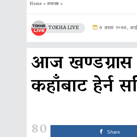
Home
»
समाचार
»
TOKHA LIVE
७ असार २०७७, आई
आज खण्डग्रास सू
कहाँबाट हेर्न स
80
Share