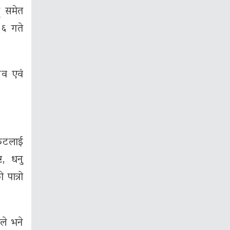
द् समेत
 ६ गते
िव एवं
्कटलाई
ट, धनु
पात्रो
ले भने