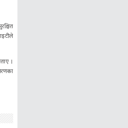
रक्षित
ाइटीले
 बताए ।
रसारणका