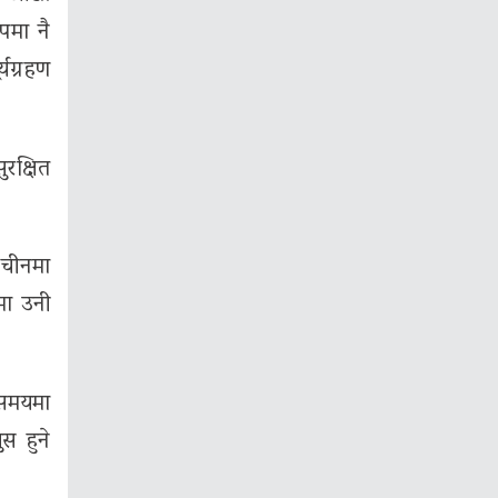
पमा नै
्यग्रहण
ुरक्षित
 चीनमा
ामा उनी
 समयमा
स हुने