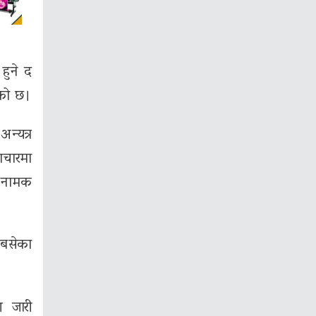
हुने द
ेको छ।
अन्यत्र
ाचारमा
’ नामक
 बसेका
श जारी