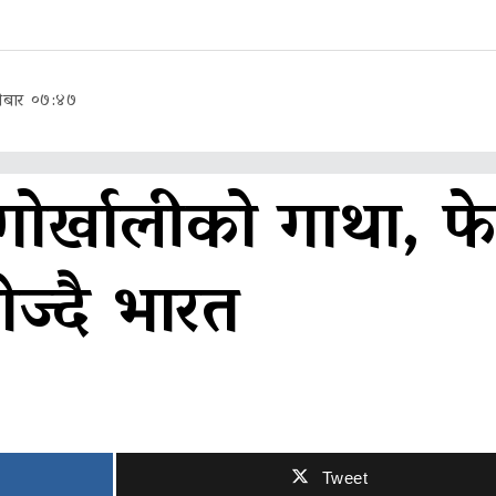
ीबार ०७:४७
ोर्खालीको गाथा, फे
ोज्दै भारत
Tweet