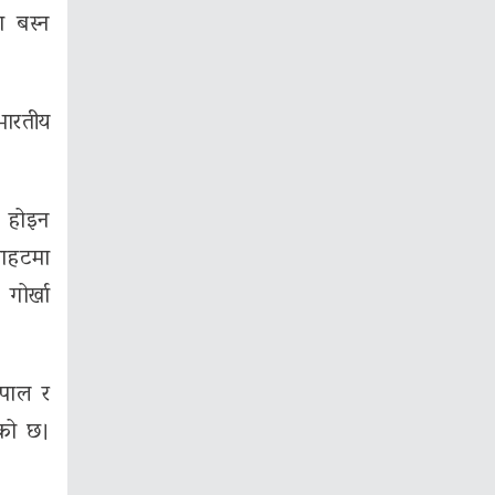
ा बस्न
भारतीय
र होइन
साहटमा
गोर्खा
ेपाल र
ेको छ।