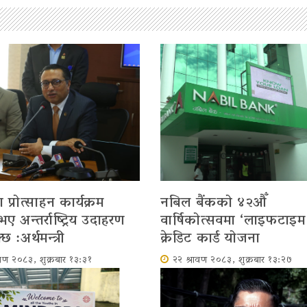
प्रोत्साहन कार्यक्रम
नबिल बैंकको ४२औँ
 अन्तर्राष्ट्रिय उदाहरण
वार्षिकोत्सवमा ‘लाइफटाइम फ
छ :अर्थमन्त्री
क्रेडिट कार्ड योजना
ावण २०८३, शुक्रबार १३:३१
२२ श्रावण २०८३, शुक्रबार १३:२७