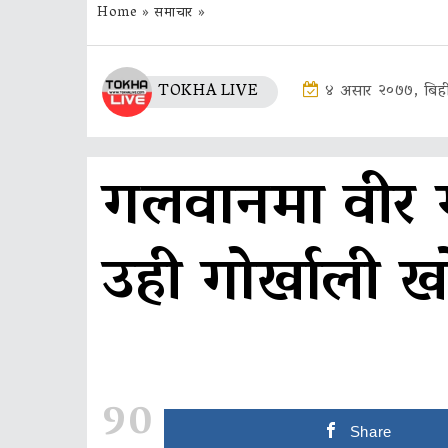
Home
»
समाचार
»
TOKHA LIVE
४ असार २०७७, बिह
गलवानमा वीर ग
उही गोर्खाली ख
90
Share