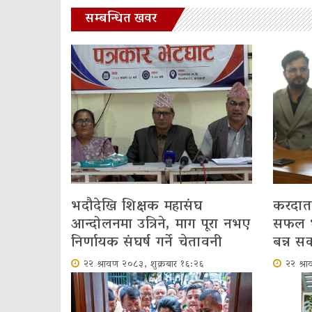
सम्बन्धित खवर
भदौदेखि शिक्षक महासंघ
करदाता 
आन्दोलनमा उत्रिने, माग पूरा नभए
सफल भए
निर्णायक संघर्ष गर्ने चेतावनी
बन्न सक्
२२ श्रावण २०८३, शुक्रबार १६:२६
२२ श्र