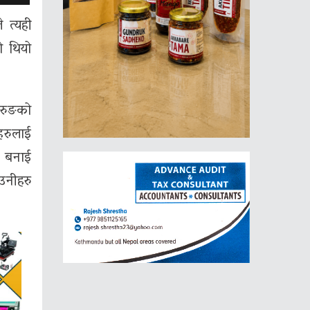
 त्यही
ो थियो
ुरुङको
हरुलाई
र बनाई
उनीहरु