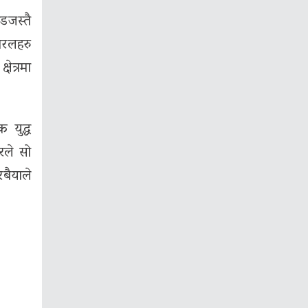
डजस्तै
नरलहरु
ेत्रमा
 युद्ध
रले सो
बैयाले