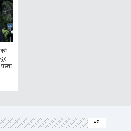
गको
दुर
 यस्ता
सबै