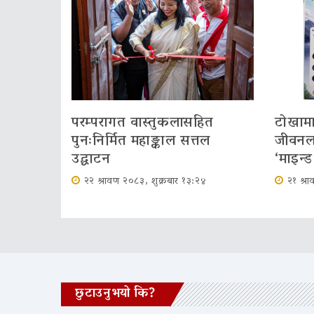
परम्परागत वास्तुकलासहित
टोखामा
पुनःनिर्मित महाङ्काल सत्तल
जीवनला
उद्घाटन
‘माइन्ड 
२२ श्रावण २०८३, शुक्रबार १३:२४
२१ श्र
छुटाउनुभयो कि?