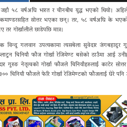
जहाँ ५८ वर्षअघि भारत र चीनबीच युद्ध भएको थियो। अहिले
ा कमाण्डरसहित सोत्तर भएका छन्। तर, ५८ वर्षअघि के भएक
 तर गोर्खालीले छाडेपछि मात्र।
िक विन्दु गलवान उपत्यकामा त्यसबेला सुवेदार जंगबहादुर ग
प्लाटुन चिनियाँ फौज गोर्खा रेजिमेण्ट बसेको ठाउँमा आई उनी
र गुरुङ नेतृत्वको गोर्खा फौजले चिनियाँहरुलाई काटेर सोत्त
 चिनियाँ फौजले फेरि गोर्खा रेजिमेण्टको फौजलाई घेरे पनि 