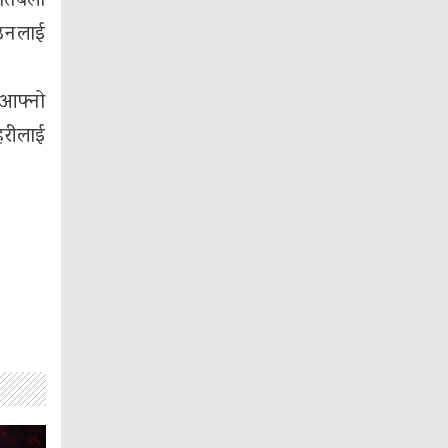
तिबेला
 उनलाई
 आफ्नो
हरीलाई