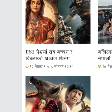
PS2 ऐश्वर्या राय बच्चन र
बलिउड 
विक्रमको अव्वल फिल्म
नेपाली
१८ बैशाख २०८०, सोमबार १८:२५
१४ बै