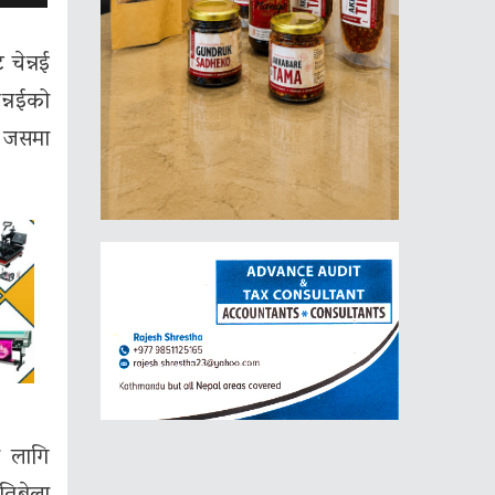
चेन्नई
न्नईको
यो जसमा
ा लागि