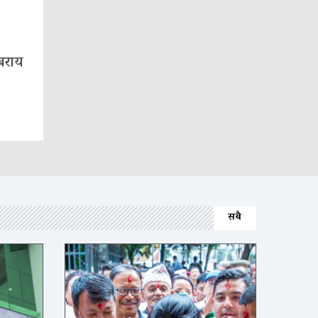
बराय
सबै