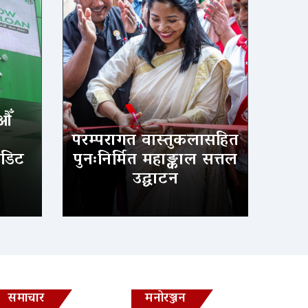
औँ
परम्परागत वास्तुकलासहित
ेडिट
पुनःनिर्मित महाङ्काल सत्तल
उद्घाटन
समाचार
मनोरञ्जन