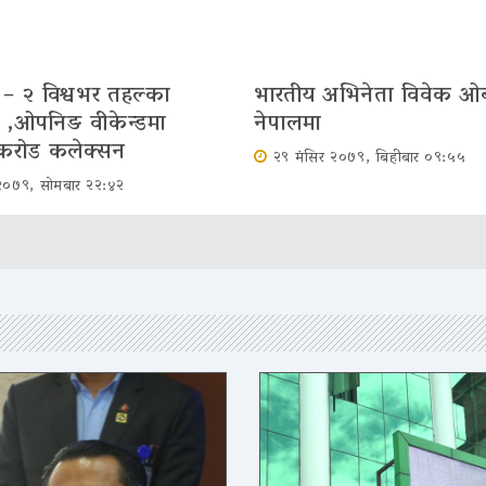
– २ विश्वभर तहल्का
भारतीय अभिनेता विवेक ओ
ो ,ओपनिङ वीकेन्डमा
नेपालमा
करोड कलेक्सन
२९ मंसिर २०७९, बिहीबार ०९:५५
२०७९, सोमबार २२:४२