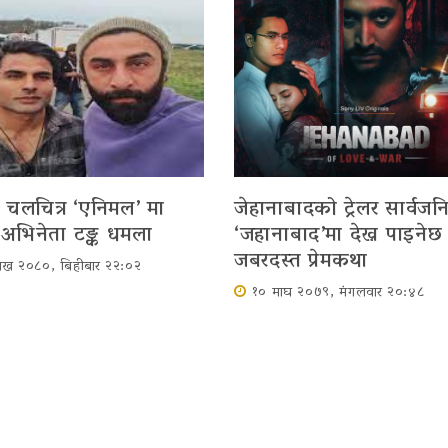
चलचित्र ‘एनिमल’ मा
जेहानाबादको ट्रेलर सार्वज
 अभिनेता टङ्क धमला
‘जहानाबाद’मा देख्न पाइनेछ
जबरदस्त प्रेमकथा
शाख २०८०, बिहीबार २२:०२
१० माघ २०७९, मंगलवार २०:४८