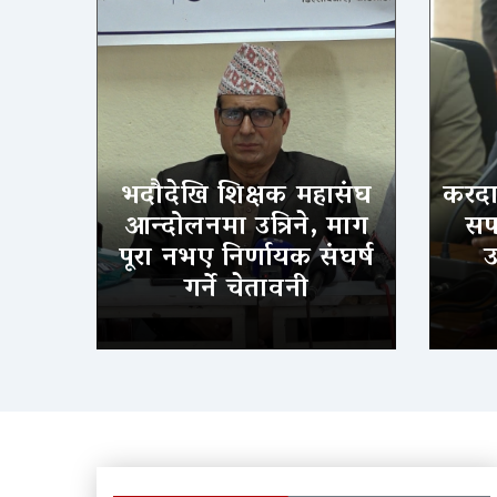
भदौदेखि शिक्षक महासंघ
करदात
आन्दोलनमा उत्रिने, माग
सफल
पूरा नभए निर्णायक संघर्ष
उ
गर्ने चेतावनी