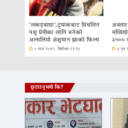
‘लकड़बाघा’,ट्र्याकबाट विचलित
अवतार 
पशु प्रेमीका लागि बनेको
मच्चिय
अल्मलियो अंशुमान झाको फिल्म
३५०० 
५ माघ २०७९, बिहीबार २१:२४
४ पुष 
छुटाउनुभयो कि?