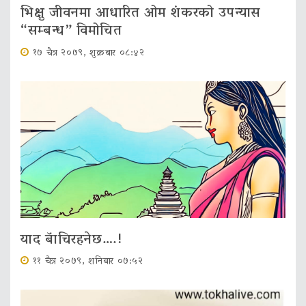
भिक्षु जीवनमा आधारित ओम शंकरको उपन्यास
“सम्बन्ध” विमोचित
१७ चैत्र २०७९, शुक्रबार ०८:४२
याद बॅाचिरहनेछ….!
११ चैत्र २०७९, शनिबार ०७:५२