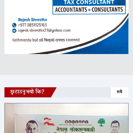
छुटाउनुभयो कि?
सबै