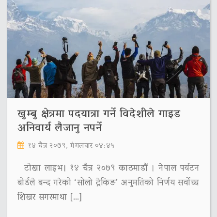
खुम्बु क्षेत्रमा पदयात्रा गर्ने विदेशीले गाइड
अनिवार्य लैजानु नपर्ने
१४ चैत्र २०७९, मंगलवार ०४:४५
टोखा लाइभ। १४ चैत्र २०७९ काठमाडौं । नेपाल पर्यटन
बोर्डले बन्द गरेको ‘सोलो ट्रेकिङ’ अनुमतिको निर्णय सर्वोच्च
शिखर सगरमाथा […]