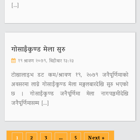
[…]
गोसाइँकुण्ड मेला सुरु
१९ श्रावण २०७९, बिहीबार १३:२३
टाेखालाइभ डट कम/श्रावण १९, २०७९ जनैपूर्णिमाको
अवसरमा लाग्ने गोसाइँकुण्ड मेला मङ्गलबारदेखि सुरु भएको
छ । गोसाइँकुण्ड जनैपूर्णिमा मेला नागपञ्चमीदेखि
जनैपूर्णिमासम्म […]
1
2
3
…
5
Next »