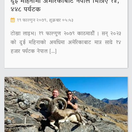
दुई महिनामा अमेरिकाबाट नेपाल भित्रिए १४,
४४८ पर्यटक
१९ फाल्गुन २०७९, शुक्रबार ०५:५३
टोखा लाइभ। १९ फाल्गुण २०७९ काठमाडौं । सन् २०२३
को दुई महिनाको अवधिमा अमेरिकाबाट मात्र साढे १४
हजार पर्यटक नेपाल […]