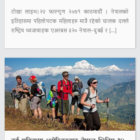
टोखा लाइभ।२४ फाल्गुण २०७९ काठमाडौं । नेपालको
इतिहासमा पहिलोपटक महिलाहरू मात्रै रहेको चालक दलले
राष्ट्रिय ध्वजावाहक एअरबस ३२० नेपाल–दुबई र […]