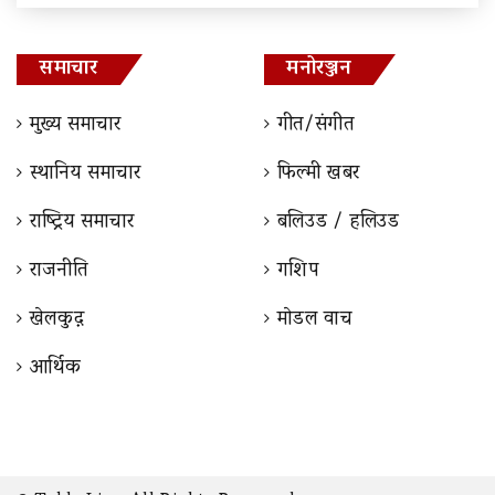
समाचार
मनोरञ्जन
मुख्य समाचार
गीत/संगीत
स्थानिय समाचार
फिल्मी खबर
राष्ट्रिय समाचार
बलिउड / हलिउड
राजनीति
गशिप
खेलकुद़़
माेडल वाच
आर्थिक