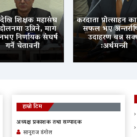
देखि शिक्षक महासंघ
करदाता प्रोत्साहन कार
दोलनमा उत्रिने, माग
सफल भए अन्तर्राष्ट
 नभए निर्णायक संघर्ष
उदाहरण बन्न सक
गर्ने चेतावनी
:अर्थमन्त्री
हाम्रो टिम
अध्यक्ष प्रकाशक तथा सम्पादक
सानुराज डंगोल