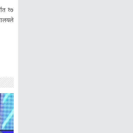
्गत १७
रालयले