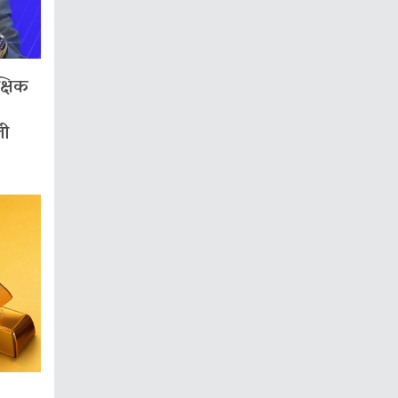
क्षिक
ली