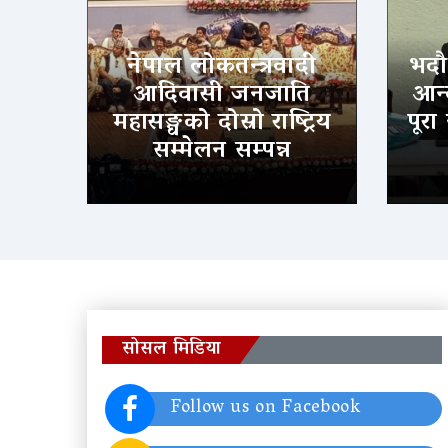
नेपाल लोकतन्त्रवादी
भदौ
आदिवासी जनजाति
आन्
महासङ्घको दोस्रो राष्ट्रिय
पूरा
सम्मेलन सम्पन्न
सोसल मिडिया
Follow us on Facebook