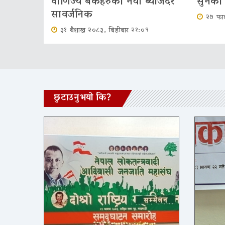
वाणिज्य बैंकहरुको नयाँ ब्याजदर
सुनकोे 
सावर्जनिक
२७ फाल
३१ बैशाख २०८३, बिहीबार २१:०९
छुटाउनुभयो कि?