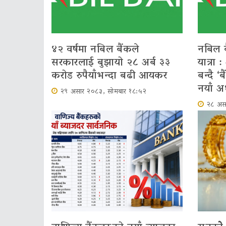
४२ वर्षमा नबिल बैंकले
नबिल ब
सरकारलाई बुझायो २८ अर्ब ३३
यात्रा 
करोड रुपैयाँभन्दा बढी आयकर
बन्दै ‘
नयाँ अ
२९ असार २०८३, सोमबार १८:५२
२८ अस