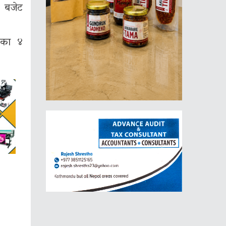
ँ बजेट
लाका ४