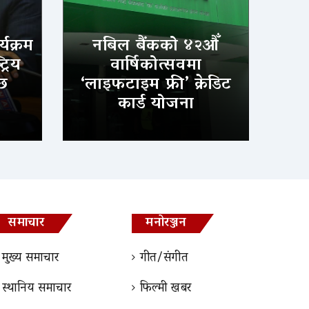
्यक्रम
नबिल बैंकको ४२औँ
्रिय
वार्षिकोत्सवमा
्छ
‘लाइफटाइम फ्री’ क्रेडिट
कार्ड योजना
समाचार
मनोरञ्जन
मुख्य समाचार
गीत/संगीत
स्थानिय समाचार
फिल्मी खबर