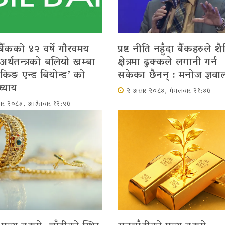
ैंकको ४२ वर्षे गौरवमय
प्रष्ट नीति नहुँदा बैंकहरुले शै
: अर्थतन्त्रको बलियो खम्बा
क्षेत्रमा ढुक्कले लगानी गर्न
बैंकिङ एन्ड बियोन्ड’ को
सकेका छैनन् : मनोज ज्ञवा
ध्याय
२ असार २०८३, मंगलवार २१:३७
ार २०८३, आईतवार १२:४७