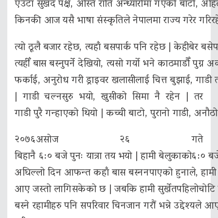
एउटा सुखद पक्ष, अस्ति राति अन्ध्यारोमा गएको बाटो, अहिल
किनकी आज यसै भाषा संस्कृतिले नेपालमा राज्य गरेर गरिरह
त्यो ठूलै बजार रहेछ, त्यहाँ बसपार्क पनि रहेछ | केहीबेर ब
त्यहीँ बास बस्नुपर्ने देखियो, त्यसो गर्यो भने काठमाडौँ पु
फर्काई, अनुरोध गरी ड्राइवर खलासीलाई चित्त बुझाई, गाडी
| गाडी चल्नसुरु भयो, खुसीको सिमा नै रहेन | तर
गाडी पुरै गन्हाएको थियो | कच्ची बाटो, पुरानो गाडी, अनौठो 
२०७६असोज २६ गते
बिहानै ६:० बजे पुनः यात्रा तय भयो | हामी बेलुकाको६:० बजे 
अघिल्लो दिन आफन्त कहाँ बास बस्ननपाएको हुनाले, हामी आफ
आए जस्तो लागिसकेको छ | जबकि हामी सुर्खेतपहिलोचोटि पुग
बस्ने रहामीहरु पनि सपरिवार चिनजान गरौं भन्ने उद्देश्य