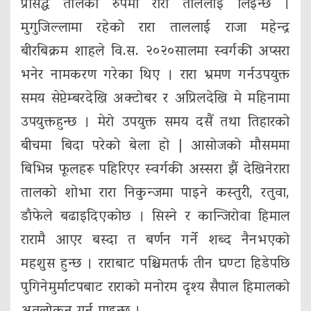
प्रसिद्ध तालको रुपमा रारा ताललाई लिइन्छ ।
मुगुजिल्लामा रहेको रारा ताललाई राजा महेन्द्र
बीरबिक्रम शाहले वि.स. २०२०सालमा स्वर्गकी अप्सरा
भनेर नामकरण गरेका थिए । रारा भ्रमण गर्नउपयुक्त
समय सेप्टेम्बरदेखि अक्टोबर र अप्रिलदेखि मे महिनामा
उपयुक्तहुन्छ । मेरो उपयुक्त समय दसैं तथा तिहारको
बीचमा बिदा परेको बेला हो | आसोजको मौसममा
बिभिन्न फूलहरू पहिरिएर स्वर्गकी अस्सरा झैं देखिनेरारा
तालको शोभा रारा निकुन्जमा पाइने कस्तुरी, रतुवा,
डाँफेले बढाइदिएकोछ । सिस्ने र कान्जिरोवा हिमाल
रारामै आएर बस्दा त बर्णन गर्ने शब्द नैनभएको
महशुस हुन्छ । राराबाट पश्चिमतर्फ तीन घण्टा हिडेपछि
पुगिनेमुर्माटपबाट राराको मनोरम दृश्य सैपाल हिमालको