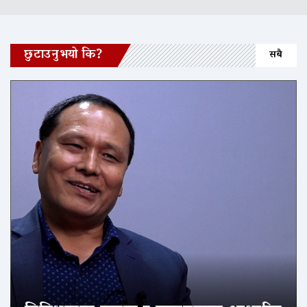
छुटाउनुभयो कि?
सबै