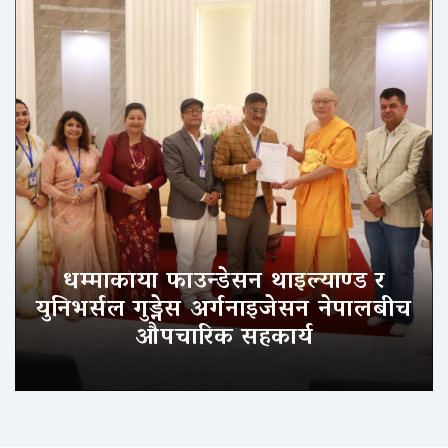
धम्माकाया फाउन्डेसन थाइल्याण्ड र
युनिभर्सल गुड्नेस अर्गनाइजेसन नेपालबीच
औपचारिक सहकार्य