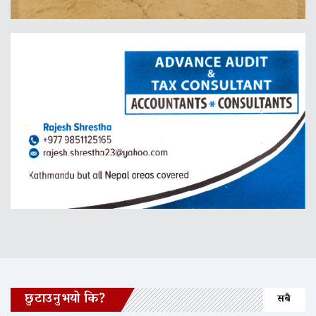
छुटाउनुभयो कि?
सबै