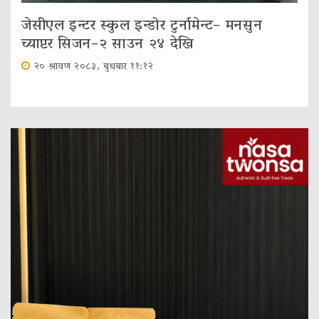
जेसीएल इन्टर स्कुल इन्डोर टुर्नामेन्ट– मनसुन
च्याप्टर सिजन–२ साउन २४ देखि
२० श्रावण २०८३, बुधबार ११:१२