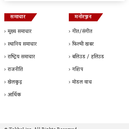
समाचार
मनोरञ्जन
मुख्य समाचार
गीत/संगीत
स्थानिय समाचार
फिल्मी खबर
राष्ट्रिय समाचार
बलिउड / हलिउड
राजनीति
गशिप
खेलकुद़़
माेडल वाच
आर्थिक