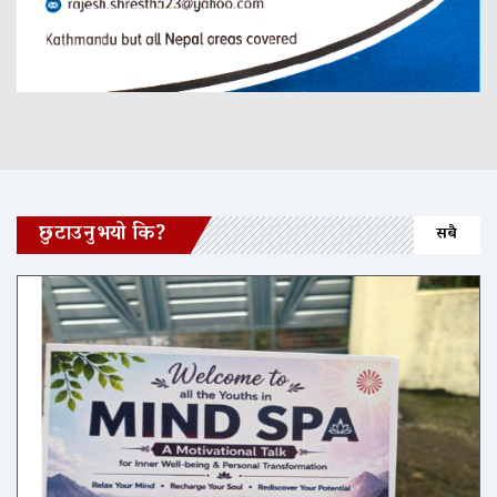
छुटाउनुभयो कि?
सबै