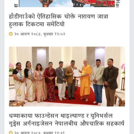
हाँडीगाउँको ऐतिहासिक चोक्ते नारायण जात्रा
हुलाक टिकटमा समेटियो
२० श्रावण २०८३, बुधबार १२:५२
धम्माकाया फाउन्डेसन थाइल्याण्ड र युनिभर्सल
गुड्नेस अर्गनाइजेसन नेपालबीच औपचारिक सहकार्य
२० श्रावण २०८३, बुधबार १२:३१