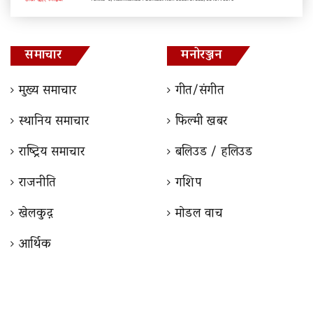
समाचार
मनोरञ्जन
मुख्य समाचार
गीत/संगीत
स्थानिय समाचार
फिल्मी खबर
राष्ट्रिय समाचार
बलिउड / हलिउड
राजनीति
गशिप
खेलकुद़़
माेडल वाच
आर्थिक