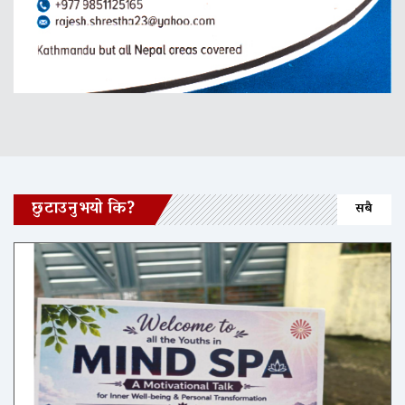
छुटाउनुभयो कि?
सबै