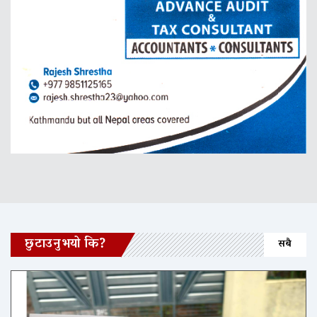
छुटाउनुभयो कि?
सबै