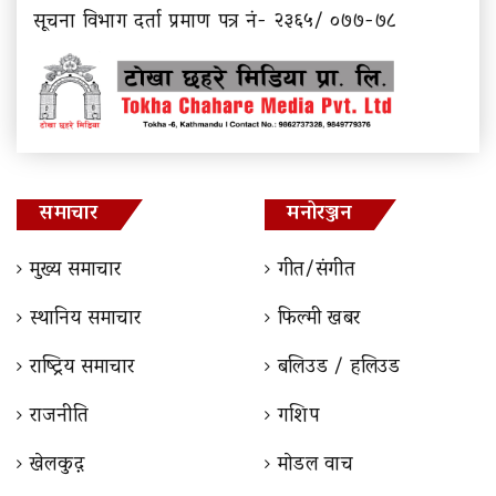
सूचना विभाग दर्ता प्रमाण पत्र नं- २३६५/ ०७७-७८
समाचार
मनोरञ्जन
मुख्य समाचार
गीत/संगीत
स्थानिय समाचार
फिल्मी खबर
राष्ट्रिय समाचार
बलिउड / हलिउड
राजनीति
गशिप
खेलकुद़़
माेडल वाच