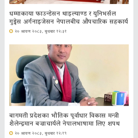
धम्माकाया फाउन्डेसन थाइल्याण्ड र युनिभर्सल
गुड्नेस अर्गनाइजेसन नेपालबीच औपचारिक सहकार्य
२० श्रावण २०८३, बुधबार १२:३१
बागमती प्रदेशका भौतिक पूर्वाधार विकास मन्त्री
शैलेन्द्रमान बज्राचार्यले नेपालभाषामा लिए शपथ
२० श्रावण २०८३, बुधबार १२:१९