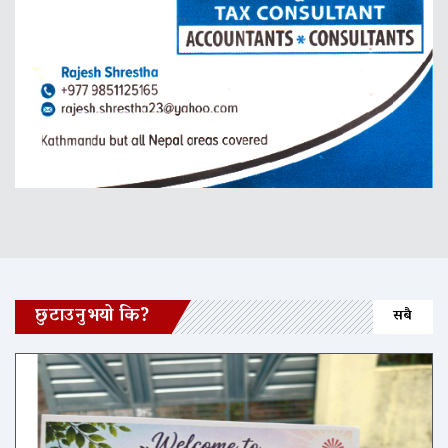
छुटाउनुभयो कि?
सबै