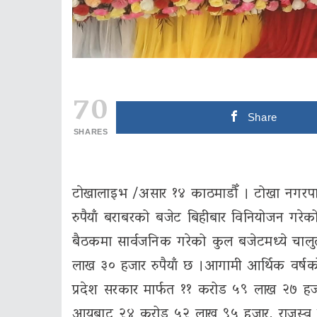
70
Share
SHARES
टाेखालाइभ /असार १४ काठमाडौँ । टोखा नगरप
रुपैयाँ बराबरको बजेट बिहीबार विनियोजन गरेक
बैठकमा सार्वजनिक गरेको कुल बजेटमध्ये चाल
लाख ३० हजार रुपैयाँ छ ।आगामी आर्थिक वर्षको
प्रदेश सरकार मार्फत ११ करोड ५९ लाख २७ हजा
आयबाट २४ करोड ५२ लाख ९५ हजार, राजस्व ब