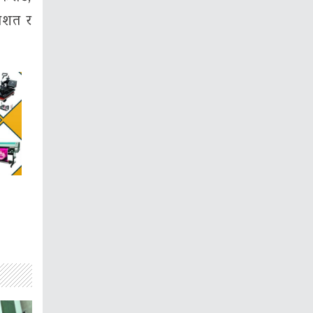
तिशत र