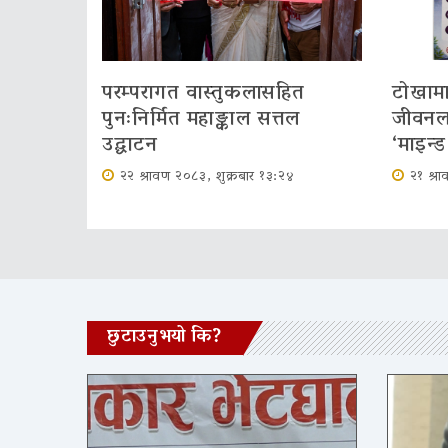
परम्परागत वास्तुकलासहित
टोखामा
पुनःनिर्मित महाङ्काल सत्तल
जीवनला
उद्घाटन
‘माइन्ड 
२२ श्रावण २०८३, शुक्रबार १३:२४
२१ श्र
छुटाउनुभयो कि?