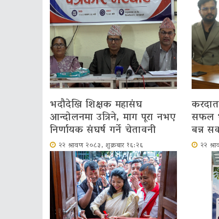
भदौदेखि शिक्षक महासंघ
करदाता 
आन्दोलनमा उत्रिने, माग पूरा नभए
सफल भए
निर्णायक संघर्ष गर्ने चेतावनी
बन्न सक्
२२ श्रावण २०८३, शुक्रबार १६:२६
२२ श्र