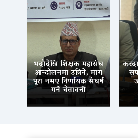
भदौदेखि शिक्षक महासंघ
करदात
आन्दोलनमा उत्रिने, माग
सफल
पूरा नभए निर्णायक संघर्ष
उ
गर्ने चेतावनी