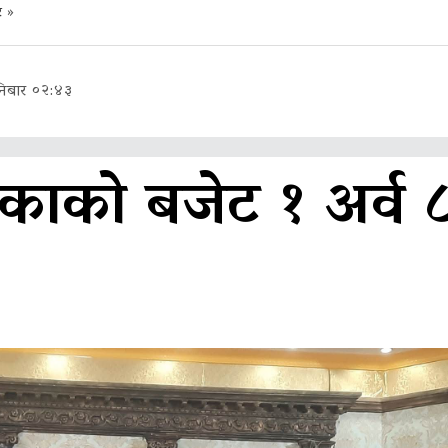
र
»
निबार ०२:४३
काको बजेट १ अर्व 