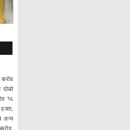
८ करोड
दोस्रो
रोड ९६
 हजार,
ं अन्य
 करोड,