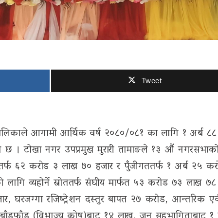
Tweet
ालिकाले आगामी आर्थिक वर्ष २०८०/०८१ का लागि १ अर्ब ८
ो छ । टोखा नगर उपप्रमुख मुरारी तामाङले १३ औं नगरसभाको 
ुतर्फ ६२ करोड ३ लाख ७० हजार र पुँजीगततर्फ १ अर्ब २५ क
 लागि व्यहोर्ने स्रोततर्फ संघीय मार्फत ५३ करोड ७३ लाख ७८
र, घरजग्गा रजिष्ट्रेशन दस्तुर बापत २७ करोड, आन्तरिक एव
ाँडफाँड (विभाज्य कोष)बाट १४ लाख, जन सहभागिताबाट १