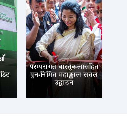
औँ
परम्परागत वास्तुकलासहित
ेडिट
पुनःनिर्मित महाङ्काल सत्तल
उद्घाटन