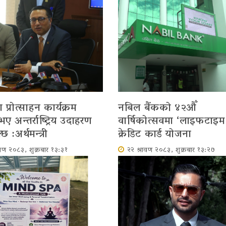
प्रोत्साहन कार्यक्रम
नबिल बैंकको ४२औँ
 अन्तर्राष्ट्रिय उदाहरण
वार्षिकोत्सवमा ‘लाइफटाइम फ
छ :अर्थमन्त्री
क्रेडिट कार्ड योजना
ावण २०८३, शुक्रबार १३:३१
२२ श्रावण २०८३, शुक्रबार १३:२७