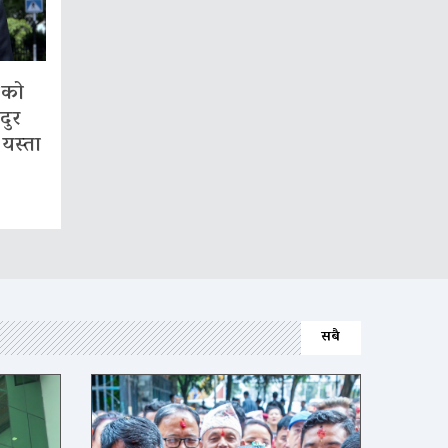
गको
दुर
 यस्ता
सबै