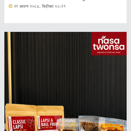
२१ श्रावण २०८३, बिहीबार ०८:२९