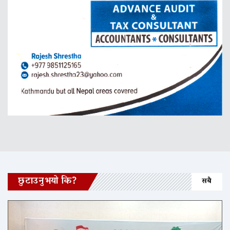
छुटाउनुभयो कि?
सबै