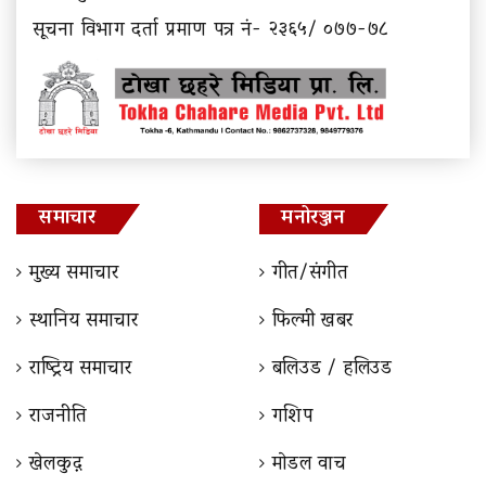
सूचना विभाग दर्ता प्रमाण पत्र नं- २३६५/ ०७७-७८
समाचार
मनोरञ्जन
मुख्य समाचार
गीत/संगीत
स्थानिय समाचार
फिल्मी खबर
राष्ट्रिय समाचार
बलिउड / हलिउड
राजनीति
गशिप
खेलकुद़़
माेडल वाच