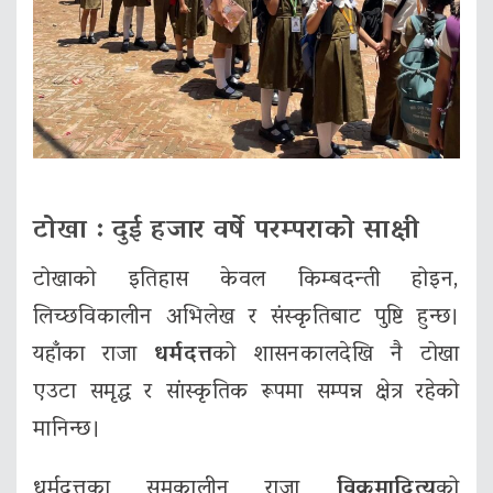
टोखा : दुई हजार वर्षे परम्पराको साक्षी
टोखाको इतिहास केवल किम्बदन्ती होइन,
लिच्छविकालीन अभिलेख र संस्कृतिबाट पुष्टि हुन्छ।
यहाँका राजा
धर्मदत्त
को शासनकालदेखि नै टोखा
एउटा समृद्ध र सांस्कृतिक रूपमा सम्पन्न क्षेत्र रहेको
मानिन्छ।
धर्मदत्तका समकालीन राजा
विक्रमादित्य
को