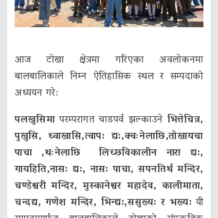
आज टोखा क्षेत्रमा गरिएका अवलोकनमा
बालबालिकाले निम्न ऐतिहासिक स्थल र सम्पदाको
अध्ययन गरे:
पलखुसिमा
परम्परागत चाडपर्व झल्काउने
भित्तेचित्र,
पुखुसि, ध्वाखासि,
त्वाप: द्य:,क्वःनेलाछि,
तोखायचा
पाचा ,थःनेलाछि
लिच्छविकालीन नारा द्य:,
गायहिति,
नास: द्य:, नास: पाचा, सपनतिर्थ मन्दिर,
चण्डेश्वरी मन्दिर,
मुस्कानेश्वर महादेव, कालीमाता,
चन्दद्य, गणेश मन्दिर, भिन्द्य:,
ससुख्य: र भख्य:
यी