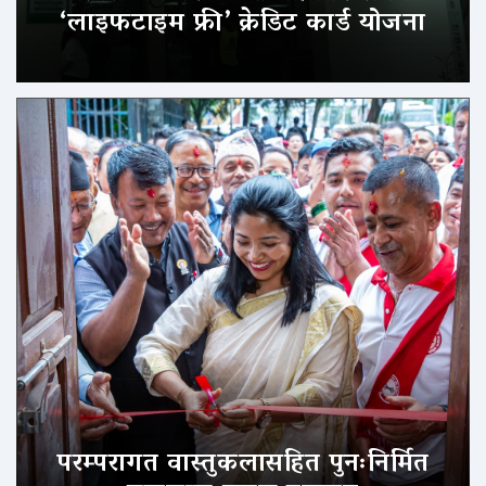
‘लाइफटाइम फ्री’ क्रेडिट कार्ड योजना
परम्परागत वास्तुकलासहित पुनःनिर्मित