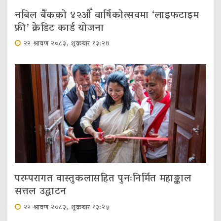
नबिल बैंकको ४२औँ वार्षिकोत्सवमा ‘लाइफटाइम
फ्री’ क्रेडिट कार्ड योजना
२२ श्रावण २०८३, शुक्रबार १३:२७
परम्परागत वास्तुकलासहित पुनःनिर्मित महाङ्काल
सत्तल उद्घाटन
२२ श्रावण २०८३, शुक्रबार १३:२४