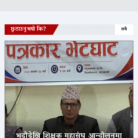
छुटाउनुभयो कि?
सबै
भदौदेखि शिक्षक महासंघ आन्दोलनमा