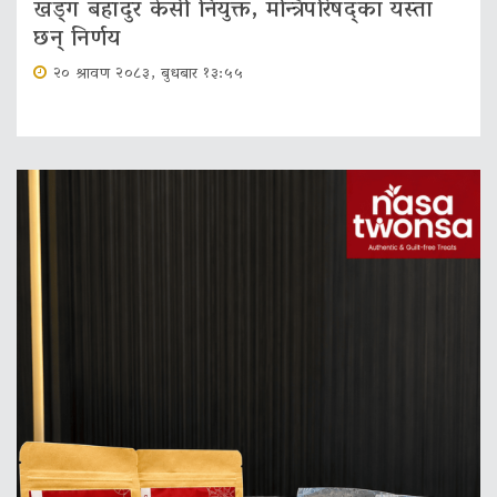
खड्ग बहादुर केसी नियुक्त, मन्त्रिपरिषद्का यस्ता
छन् निर्णय
२० श्रावण २०८३, बुधबार १३:५५