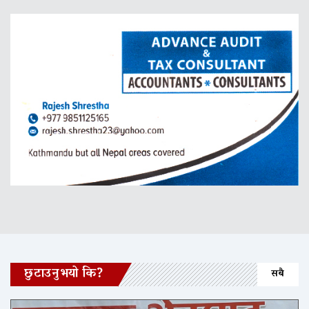
छुटाउनुभयो कि?
सबै