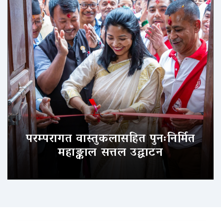
परम्परागत वास्तुकलासहित पुनःनिर्मित
महाङ्काल सत्तल उद्घाटन