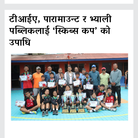
टीआईए, पारामाउन्ट र भ्याली
पब्लिकलाई ‘स्किब्स कप’ को
उपाधि