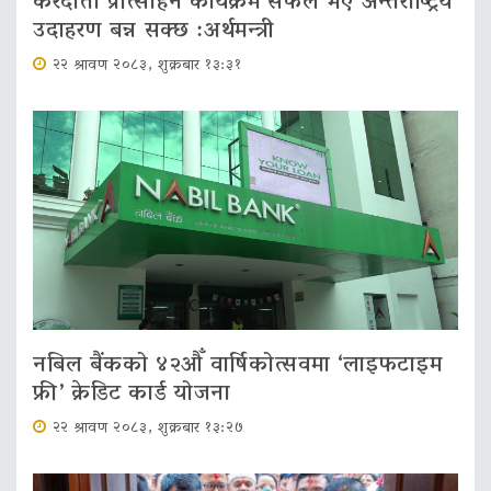
करदाता प्रोत्साहन कार्यक्रम सफल भए अन्तर्राष्ट्रिय
उदाहरण बन्न सक्छ :अर्थमन्त्री
२२ श्रावण २०८३, शुक्रबार १३:३१
नबिल बैंकको ४२औँ वार्षिकोत्सवमा ‘लाइफटाइम
फ्री’ क्रेडिट कार्ड योजना
२२ श्रावण २०८३, शुक्रबार १३:२७