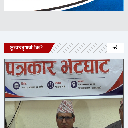
छुटाउनुभयो कि?
सबै