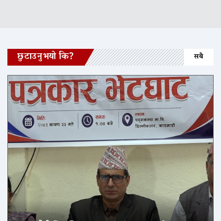
छुटाउनुभयो कि?
सबै