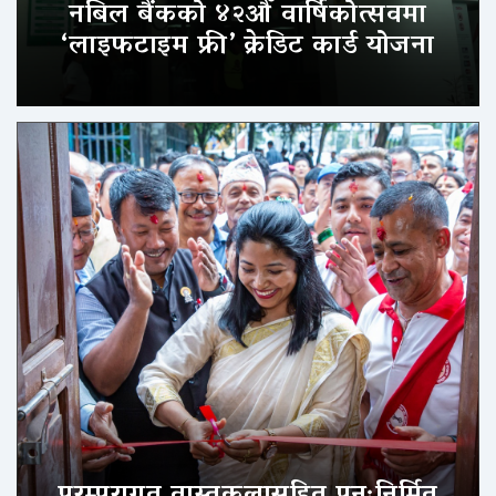
नबिल बैंकको ४२औँ वार्षिकोत्सवमा
‘लाइफटाइम फ्री’ क्रेडिट कार्ड योजना