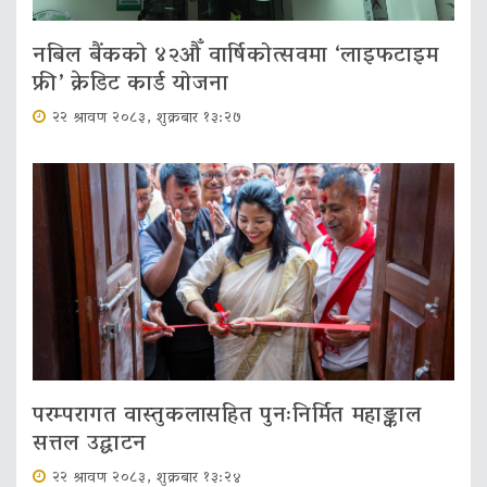
नबिल बैंकको ४२औँ वार्षिकोत्सवमा ‘लाइफटाइम
फ्री’ क्रेडिट कार्ड योजना
२२ श्रावण २०८३, शुक्रबार १३:२७
परम्परागत वास्तुकलासहित पुनःनिर्मित महाङ्काल
सत्तल उद्घाटन
२२ श्रावण २०८३, शुक्रबार १३:२४