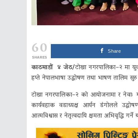
60
Share
SHARES
काठमाडौं ४ जेठ/
टोखा नगरपालिका–२ मा युवाहर
हप्ते नेपालभाषा उद्घोषण तथा भाषण तालिम सु
टोखा नगरपालिका–२ को आयोजनामा र नेवाः गुथ
कार्यवहाक वडाध्यक्ष आर्यन डंगोलले उद्घोष
आत्मविश्वास र नेतृत्वदायि क्षमता अभिवृद्धि गर्ने