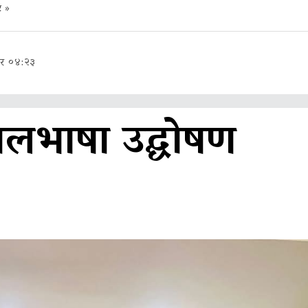
र
»
ार ०४:२३
ालभाषा उद्घोषण