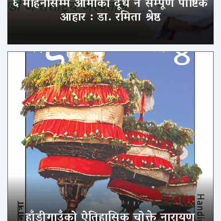
६ महिनासम्म आमाको दूध नै सम्पूर्ण पौष्टिक
आहार : डा. रमिता श्रेष्ठ
हाँडीगाउँको ऐतिहासिक चोक्ते नारायण