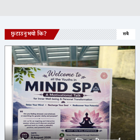
छुटाउनुभयो कि?
सबै