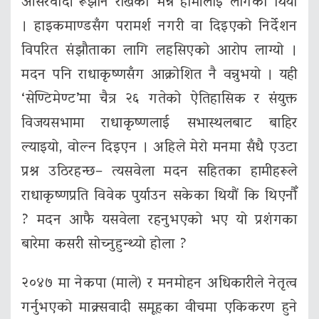
औसरवादी रूझान राखेको भन्ने हामीलाई लागेको थियो
। हाइकमाण्डसँग परामर्श नगरी वा दिइएको निर्देशन
विपरित संझौताका लागि लहसिएको आरोप लाग्यो ।
मदन पनि राधाकृष्णसँग आक्रोशित नै वन्नुभयो । यही
‘सेण्टिमेण्ट’मा चैत्र २६ गतेको ऐतिहासिक र संयुक्त
विजयसभामा राधाकृष्णलाई सभास्थलबाट बाहिर
ल्याइयो, वोल्न दिइएन । अहिले मेरो मनमा सँधै एउटा
प्रश्न उठिरहन्छ– त्यसवेला मदन सहितका हामीहरूले
राधाकृष्णप्रति विवेक पुर्याउन सकेका थियौं कि थिएनौँ
? मदन आफै यसवेला रहनुभएको भए यो प्रशंगका
बारेमा कसरी सोच्नुहुन्थ्यो होला ?
२०४७ मा नेकपा (माले) र मनमोहन अधिकारीले नेतृत्व
गर्नुभएको माक्र्सवादी समूहका वीचमा एकिकरण हुने