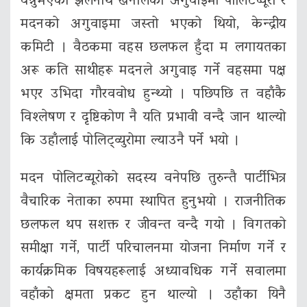
वन्नुभएका झलनाथ खनालको अगुवाइमा पोलिटव्यूरो र
मदनको अगुवाइमा जस्तो भएको थियो, केन्द्रीय
कमिटी । वैठकमा वहस छलफल हुँदा म लगायतका
अरू कति साथीहरू मदनले अगुवाइ गर्ने वहसमा पक्ष
भएर उभिदा गौरववोध हुन्थ्यो । पछिपछि त वहाँकै
विश्लेषण र दृष्टिकोण नै यति प्रभावी वन्दै जान थाल्यो
कि उहाँलाई पोलिट्व्युरोमा ल्याउनै पर्ने भयो ।
मदन पोलिटव्यूरोको सदस्य वनेपछि तुरुन्तै पार्टीभित्र
वैचारिक नेताका रुपमा स्थापित हुनुभयो । राजनीतिक
छलफल थप सशक्त र जीवन्त वन्दै गयो । विगतको
समीक्षा गर्ने, पार्टी परिचालनमा योजना निर्माण गर्ने र
कार्यक्रमिक विषयहरूलाई अध्यावधिक गर्ने सवालमा
वहाँको क्षमता प्रकट हुन थाल्यो । उहाँका यिनै