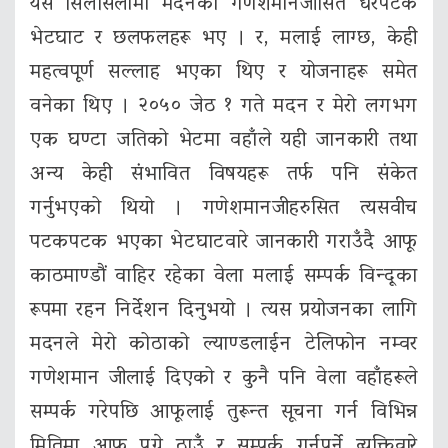
यस सिलसिलामा मदनको गणेशमानजीसित धेरैपटक
भेटघाट र छलफलहरू भए । र, मलाई लाग्छ, केही
महत्वपूर्ण सल्लाह भएका थिए र योजनाहरू समेत
वनेका थिए । २०५० जेठ १ गते मदन र मेरो लगभग
एक घण्टा जतिको भेटमा वहाँले यही जानकारी तथा
अन्य केही संभावित विषयहरू तर्फ पनि संकेत
गर्नुभएको थियो । गणेशमानजीहरुसित त्यसवीच
पटकपटक भएका भेटघाटवारे जानकारी गराउँदै आफू
काठमाण्डौं वाहिर रहेका वेला मलाई सम्पर्क विन्दूका
रूपमा रहन निर्देशन दिनुभयो । त्यस प्रयोजनका लागि
मदनले मेरो कोठाको ल्याण्डलाईन टेलिफोन नम्वर
गणेशमान जीलाई दिएको र कुनै पनि वेला वहाँहरूले
सम्पर्क गरेपछि आफूलाई तुरून्त सूचना गर्न विभिन्न
मितिमा आफू पुग्ने ठाउँ र सम्पर्क गर्नुपर्ने व्यक्तिवारे