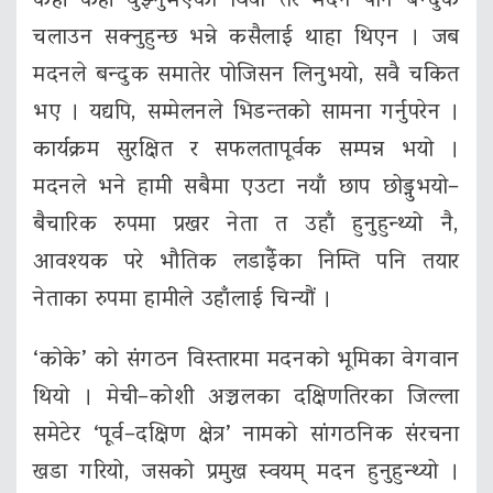
केही केही वुझ्नुभएको थियो तर मदन पनि बन्दुक
चलाउन सक्नुहुन्छ भन्ने कसैलाई थाहा थिएन । जब
मदनले बन्दुक समातेर पोजिसन लिनुभयो, सवै चकित
भए । यद्यपि, सम्मेलनले भिडन्तको सामना गर्नुपरेन ।
कार्यक्रम सुरक्षित र सफलतापूर्वक सम्पन्न भयो ।
मदनले भने हामी सबैमा एउटा नयाँ छाप छोड्नुभयो–
बैचारिक रुपमा प्रखर नेता त उहाँ हुनुहुन्थ्यो नै,
आवश्यक परे भौतिक लडाईँका निम्ति पनि तयार
नेताका रुपमा हामीले उहाँलाई चिन्यौं ।
‘कोके’ को संगठन विस्तारमा मदनको भूमिका वेगवान
थियो । मेची–कोशी अञ्चलका दक्षिणतिरका जिल्ला
समेटेर ‘पूर्व–दक्षिण क्षेत्र’ नामको सांगठनिक संरचना
खडा गरियो, जसको प्रमुख स्वयम् मदन हुनुहुन्थ्यो ।