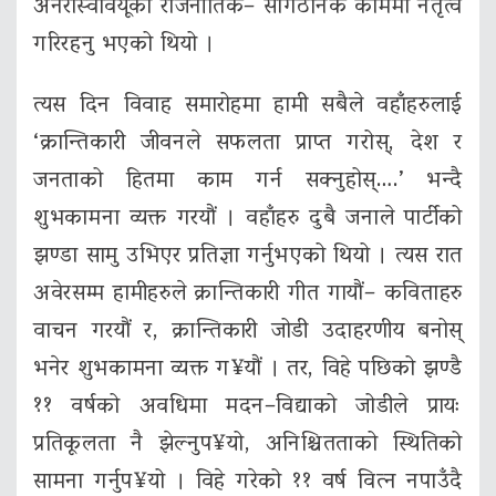
अनेरास्ववियूको राजनीतिक– सांगठनिक काममा नेतृत्व
गरिरहनु भएको थियो ।
त्यस दिन विवाह समारोहमा हामी सबैले वहाँहरुलाई
‘क्रान्तिकारी जीवनले सफलता प्राप्त गरोस्, देश र
जनताको हितमा काम गर्न सक्नुहोस्….’ भन्दै
शुभकामना व्यक्त गरयौं । वहाँहरु दुबै जनाले पार्टीको
झण्डा सामु उभिएर प्रतिज्ञा गर्नुभएको थियो । त्यस रात
अवेरसम्म हामीहरुले क्रान्तिकारी गीत गायौं– कविताहरु
वाचन गरयौं र, क्रान्तिकारी जोडी उदाहरणीय बनोस्
भनेर शुभकामना व्यक्त ग¥यौं । तर, विहे पछिको झण्डै
११ वर्षको अवधिमा मदन–विद्याको जोडीले प्रायः
प्रतिकूलता नै झेल्नुप¥यो, अनिश्चितताको स्थितिको
सामना गर्नुप¥यो । विहे गरेको ११ वर्ष वित्न नपाउँदै