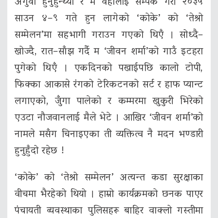
अगुवा हुनुहुन्थ्यो र म वहाँलाई सम्पर्क गरी २०३५
साउन ४–९ गते हुन लागेको ‘कोके’ को ‘तेश्रो
सम्मेलन’मा सहभागी गराउन गएको थिएँ । सोध्दै–
खोज्दै, रात–साँझ गर्दै म ‘जीवन शर्मा’को गाउँ इटहरा
पुगेको थिएँ । एकदिनको पखाईपछि कालो टोपी,
फिक्का आकासे रंगको टेरिकटनको सर्ट र हाफ प्यान्ट
लगाएको, जुँगा पालेको र कम्मरमा खुकुरी भिरेको
एउटा नौजवानलाई मैले भेटे । आखिर ‘जीवन शर्मा’को
नामले मसँग चिनाइएका ती व्यक्तित्व नै मदन भण्डारी
हुनुहुँदो रहेछ !
‘कोके’ को ‘तेश्रो सम्मेलन’ अत्यन्त कडा सुरक्षाका
वीचमा भैरहेको थियो । हाम्रो कार्यक्रमको छनक पाएर
पंचायती व्यवस्थाका पुलिसहरू बाहिर वाक्लो गस्तीमा