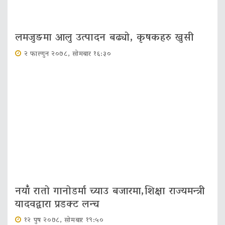
लमजुङमा आलु उत्पादन बढ्यो, कृषकहरु खुसी
२ फाल्गुन २०७८, सोमबार १६:३०
नयाँं रातो गानोडर्मा च्याउ बजारमा,शिक्षा राज्यमन्त्री
यादवद्वारा प्रडक्ट लन्च
१२ पुष २०७८, सोमबार १९:५०