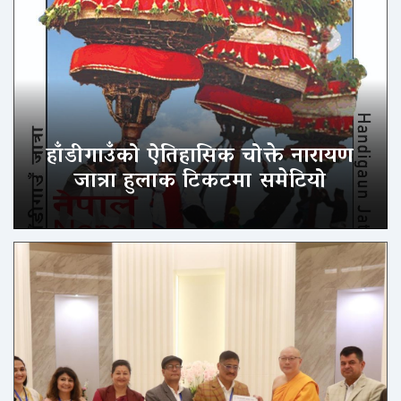
हाँडीगाउँको ऐतिहासिक चोक्ते नारायण
जात्रा हुलाक टिकटमा समेटियो