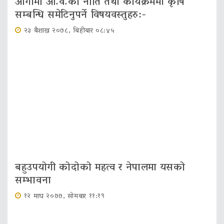
आगामी आ.व.को नीति तथा कार्यक्रममा कृषि
सम्बन्धि समेटिनुपर्ने विषयवस्तुहरु:-
२३ बैशाख २०७८, बिहीबार ०८:४५
बहुउपयोगी कोदोको महत्व र नेपालमा यसको
सम्भावना
१२ माघ २०७७, सोमबार ११:१९