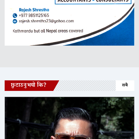
छुटाउनुभयो कि?
सबै