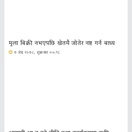
मुला बिक्री नभएपछि खेतमै जोतेर नष्ट गर्न बाध्य
७ जेष्ठ २०७८, शुक्रबार ०५:१८