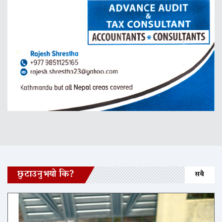
छुटाउनुभयो कि?
सबै