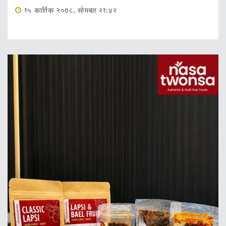
१५ कार्तिक २०७८, सोमबार २१:४२