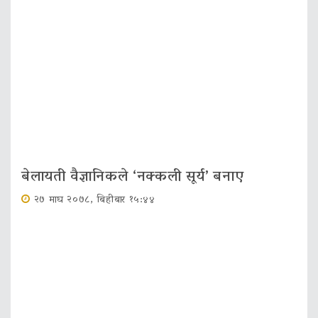
बेलायती वैज्ञानिकले ‘नक्कली सूर्य’ बनाए
२७ माघ २०७८, बिहीबार १५:४४