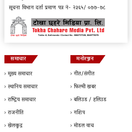
सूचना विभाग दर्ता प्रमाण पत्र नं- २३६५/ ०७७-७८
समाचार
मनोरञ्जन
मुख्य समाचार
गीत/संगीत
स्थानिय समाचार
फिल्मी खबर
राष्ट्रिय समाचार
बलिउड / हलिउड
राजनीति
गशिप
खेलकुद़़
माेडल वाच